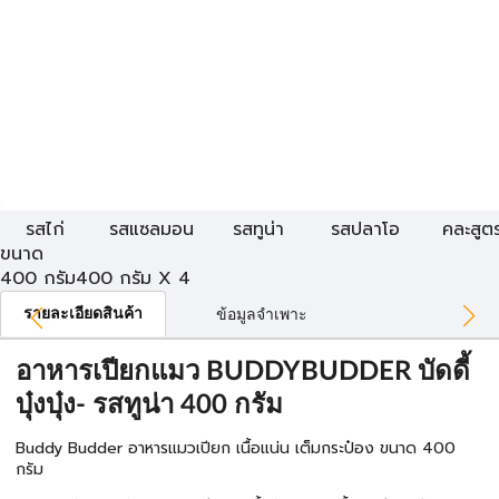
รสไก่
รสแซลมอน
รสทูน่า
รสปลาโอ
คละสูต
ขนาด
400 กรัม
400 กรัม X 4
รายละเอียดสินค้า
ข้อมูลจำเพาะ
อาหารเปียกแมว BUDDYBUDDER บัดดี้
บุ๋งบุ๋ง- รสทูน่า 400 กรัม
Buddy Budder อาหารแมวเปียก เนื้อแน่น เต็มกระป๋อง ขนาด 400
กรัม