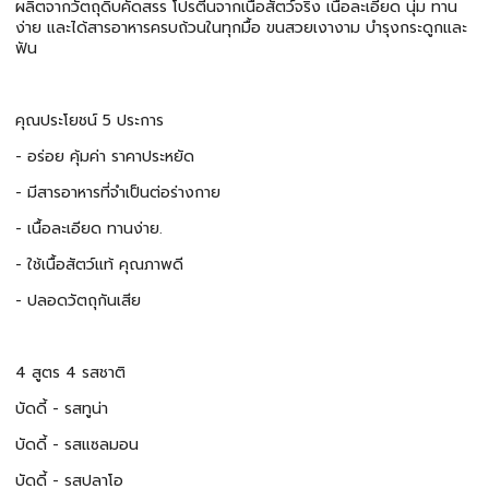
ผลิตจากวัตถุดิบคัดสรร โปรตีนจากเนื้อสัตว์จริง เนื้อละเอียด นุ่ม ทาน
ง่าย และได้สารอาหารครบถ้วนในทุกมื้อ ขนสวยเงางาม บำรุงกระดูกและ
ฟัน
คุณประโยชน์ 5 ประการ
- อร่อย คุ้มค่า ราคาประหยัด
- มีสารอาหารที่จำเป็นต่อร่างกาย
- เนื้อละเอียด ทานง่าย.
- ใช้เนื้อสัตว์แท้ คุณภาพดี
- ปลอดวัตถุกันเสีย
4 สูตร 4 รสชาติ
บัดดี้ - รสทูน่า
บัดดี้ - รสแซลมอน
บัดดี้ - รสปลาโอ