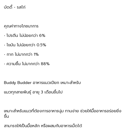
บัดดี้ - รสไก่
️คุณค่าทางโภชนาการ
• โปรตีน ไม่น้อยกว่า 6%
• ไขมัน ไม่น้อยกว่า 0.5%
• กาก ไม่มากกว่า 1%
• ความชื้น ไม่มากกว่า 88%
Buddy Budder อาหารแมวเปียก เหมาะสำหรับ
แมวทุกสายพันธ์ุ อายุ 3 เดือนขึ้นไป
เหมาะสำหรับแมวที่ต้องการอาหารนุ่ม ทานง่าย ช่วยให้มื้ออาหารอร่อยยิ่ง
ขึ้น
สามารถให้เป็นมื้อหลัก หรือผสมกับอาหารเม็ดได้