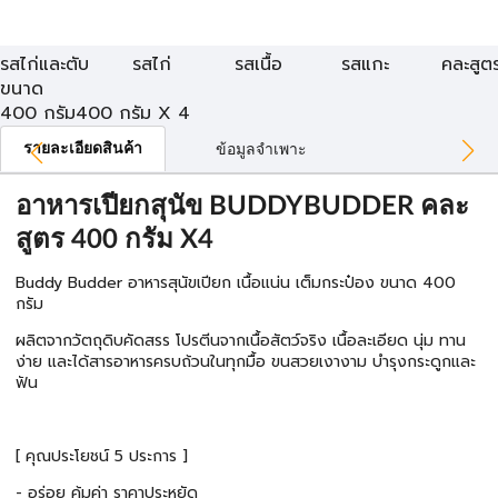
รสไก่และตับ
รสไก่
รสเนื้อ
รสแกะ
คละสูต
ขนาด
400 กรัม
400 กรัม X 4
รายละเอียดสินค้า
ข้อมูลจำเพาะ
อาหารเปียกสุนัข BUDDYBUDDER คละ
สูตร 400 กรัม X4
Buddy Budder อาหารสุนัขเปียก เนื้อแน่น เต็มกระป๋อง ขนาด 400
กรัม
ผลิตจากวัตถุดิบคัดสรร โปรตีนจากเนื้อสัตว์จริง เนื้อละเอียด นุ่ม ทาน
ง่าย และได้สารอาหารครบถ้วนในทุกมื้อ ขนสวยเงางาม บำรุงกระดูกและ
ฟัน
[ คุณประโยชน์ 5 ประการ ]
- อร่อย คุ้มค่า ราคาประหยัด