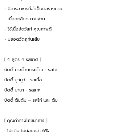
- มีสารอาหารที่จำเป็นต่อร่างกาย
- เนื้อละเอียด ทานง่าย.
- ใช้เนื้อสัตว์แท้ คุณภาพดี
- ปลอดวัตถุกันเสีย
[ 4 สูตร 4 รสชาติ ]
บัดดี้ กระต๊ากกระต๊าก - รสไก่
บัดดี้ บูว์บูว์ - รสเนื้อ
บัดดี้ บาบา - รสแกะ
บัดดี้ ตับตับ – รสไก่ และ ตับ
️[ คุณค่าทางโภชนาการ ]
• โปรตีน ไม่น้อยกว่า 6%