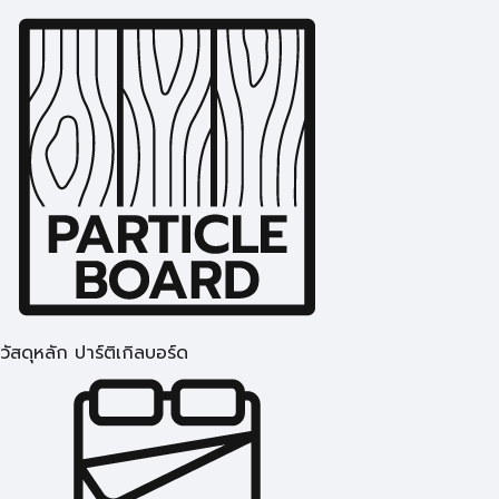
วัสดุหลัก ปาร์ติเกิลบอร์ด