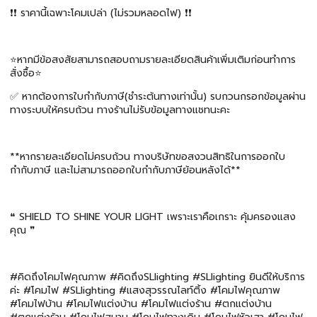
❗️❗️ ราคานี้เฉพาะโคมเปล่า (ไม่รวมหลอดไฟ) ❗️❗️
⭐️หากมีข้อสงสัยสามารถสอบถามรายละเอียดสินค้าเพิ่มเติมก่อนทำการ
สั่งซื้อ⭐️
✅ หากต้องการใบกำกับภาษี(ชำระต้นทางเท่านั้น) รบกวนกรอกข้อมูลผ่าน
ทางระบบให้ครบถ้วน ทางร้านไม่รับข้อมูลทางแชทนะคะ
**หากรายละเอียดไม่ครบถ้วน ทางบริษัทขอสงวนสิทธิในการออกใบ
กำกับภาษี และไม่สามารถออกใบกำกับภาษีย้อนหลังได้**
❝ SHIELD TO SHINE YOUR LIGHT เพราะเราคือเกราะ คุ้มครองแสง
คุณ ❞
#คิดถึงโคมไฟคุณภาพ #คิดถึงSLlighting #SLlighting ยินดีให้บริการ
ค่ะ #โคมไฟ #SLlighting #แสงสุวรรณไลท์ติ้ง #โคมไฟคุณภาพ
#โคมไฟบ้าน #โคมไฟแต่งบ้าน #โคมไฟแต่งร้าน #ตกแต่งบ้าน