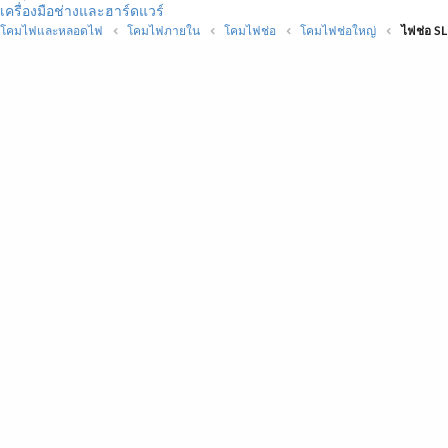
เครื่องมือช่างและฮาร์ดแวร์
โคมไฟและหลอดไฟ
โคมไฟภายใน
โคมไฟช่อ
โคมไฟช่อใหญ่
ไฟช่อ SL