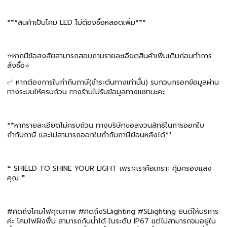
***สินค้าเป็นโคม LED ไม่ต้องซื้อหลอดเพิ่ม***
⭐️หากมีข้อสงสัยสามารถสอบถามรายละเอียดสินค้าเพิ่มเติมก่อนทำการ
สั่งซื้อ⭐️
✅ หากต้องการใบกำกับภาษี(ชำระต้นทางเท่านั้น) รบกวนกรอกข้อมูลผ่าน
ทางระบบให้ครบถ้วน ทางร้านไม่รับข้อมูลทางแชทนะคะ
**หากรายละเอียดไม่ครบถ้วน ทางบริษัทขอสงวนสิทธิในการออกใบ
กำกับภาษี และไม่สามารถออกใบกำกับภาษีย้อนหลังได้**
❝ SHIELD TO SHINE YOUR LIGHT เพราะเราคือเกราะ คุ้มครองแสง
คุณ ❞
#คิดถึงโคมไฟคุณภาพ #คิดถึงSLlighting #SLlighting ยินดีให้บริการ
ค่ะ โคมไฟฝังพื้น สามารถกันน้ำได้ ในระดับ IP67 แต่ไม่สามารถจมอยู่ใน