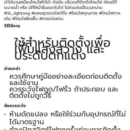
น้ำได้นานเหมือนโคมไฟใต้น้ำ ดังนั้น บริเวณที่ติดตั้งโคมไฟ ต้องมีที่
ระบายน้ำ หรือ มีที่ให้น้ำซึมออกไปได้ ไม่ท่วมขังเป็นเวลานาน
#SL_lightong #แสงสุวรรณไลท์ติ้ง #โคมไฟคุณภาพ #โคมไฟทาง
เดิน #โคมไฟฝังพื้น #ตกแต่งสวน
วิธีใช้งาน
ใช้สำหรับติดตั้งเพื่อ
เพิ่มแสงสว่าง และ
ประดับตกแต่ง
คำแนะนำ
ควรศึกษาคู่มืออย่างละเอียดก่อนติดตั้ง
และใช้งาน
ควรระวังไฟดูด/ไฟรั่ว ถ้าประกอบ และ
ติดตั้งไม่ถูกวิธี
ข้อควรระวัง
ห้ามดัดแปลง หรือใช้ร่วมกับอุปกรณ์ที่ไม่
ได้มาตรฐาน
ต้องปิดสวิตช์ไฟทุกครั้งก่อนการติดตั้ง