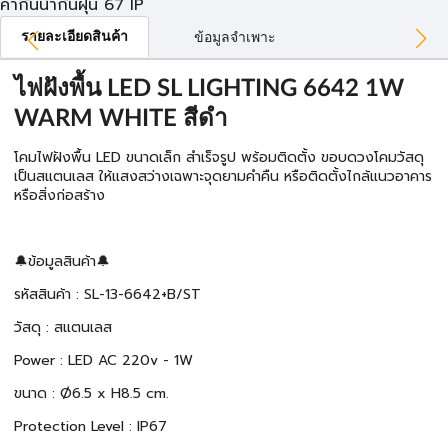
ค่ากันน้ำกันฝุ่น 67 IP
รายละเอียดสินค้า
ข้อมูลจำเพาะ
ไฟฝังพื้น LED SL LIGHTING 6642 1W
WARM WHITE สีดำ
โคมไฟฝังพื้น LED ขนาดเล็ก สำเร็จรูป พร้อมติดตั้ง ขอบดวงโคมวัสดุ
เป็นสแตนเลส ให้แสงสว่างเฉพาะจุดยามคำคืน หรือติดตั้งไกล้แนวอาคาร
หรือสิ่งก่อสร้าง
🔔ข้อมูลสินค้า🔔
รหัสสินค้า : SL-13-6642+B/ST
วัสดุ : สแตนเลส
Power : LED AC 220v - 1W
ขนาด : Ø6.5 x H8.5 cm.
Protection Level : IP67