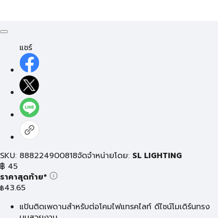
แชร์
SKU: 888224900818
จัดจำหน่ายโดย:
SL LIGHTING
฿
45
ราคาสุดท้าย*
43.65
฿
แป้นติดเพดานสำหรับต่อโคมไฟแทรคไลท์ ดีไซน์โมเดิร์นทรง
มนสวยงาม