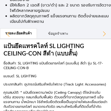
มีให้เลือก 2 เฉดสี (ขาว/ดำ) และ 2 ขนาด รองรับการจัดวาง
ไฟได้หลากหลายรูปแบบ
ผลิตจากวัสดุคุณภาพดี แข็งแรงทนทาน ติดตั้งง่ายและแนบ
เนียนไปกับฝ้าเพดาน
รายละเอียดสินค้า
ข้อมูลจำเพาะ
แป้นยึดแทรคไลท์ SL LIGHTING
CEILING-CON สีดำ (แบบสั้น)
ชื่อสินค้า: SL LIGHTING แป้นยึดแทรคไลท์ (แบบสั้น) สีดำ รุ่น SL-17-
CEILING-CON-B
แบรนด์: SL LIGHTING
ประเภทสินค้า: อุปกรณ์เสริมสำหรับไฟราง (Track Light Accessories)
คุณสมบัติ: * แป้นยึดเพดาน/ผนัง (Ceiling Canopy) ดีไซน์ทรงโม
เดิร์น สวยงาม กลมกลืนกับพื้นผิว ตัวบอดี้ทำจากวัสดุคุณภาพดี แข็ง
แรงทนทาน น้ำหนักเบา ใช้สำหรับยึดติดเพื่อเป็นจุดจ่ายไฟและเชื่อมต่อเข้า
กับตัวรางแทรคไลท์ ขนาดกระทัดรัด เหมาะสำหรับพื้นที่ติดตั้งที่จำกัด