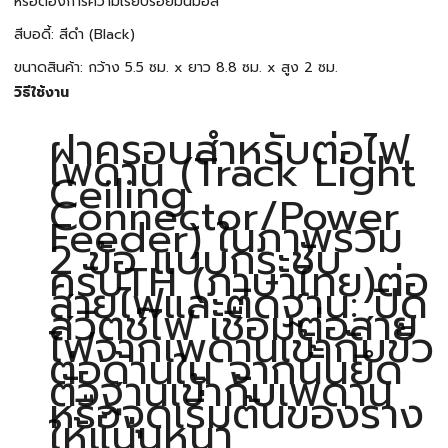
หรือต้องการความเรียบร้อยมินิมอล
สีบอดี้: สีดำ (Black)
ขนาดสินค้า: กว้าง 5.5 ซม. x ยาว 8.8 ซม. x สูง 2 ซม.
วิธีใช้งาน
ฝาครอบสำหรับต่อไฟ
เพดาน (Track Light
Ceiling
Connector/Power
Feeder) ในภาพรวม
2 ข้อ แบบกระชับ
ครับTH (ภาษาไทย)ต่อ
สายไฟและติดฐาน: ปิด
สวิตช์ไฟ เชื่อมต่อสาย
ไฟจากเพดานเข้ากับขั้ว
ต่อด้านใน จากนั้นยึด
ตัวฐานเข้ากับเพดาน
หรือจุดเริ่มต้นของราง
ให้แน่นหนา