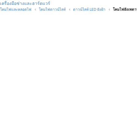
เครื่องมือช่างและฮาร์ดแวร์
โคมไฟและหลอดไฟ
โคมไฟดาวน์ไลท์
ดาวน์ไลท์ LED ฝังฝ้า
โคมไฟฝังเพดา