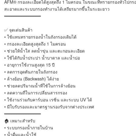
AFM® กรองละเอียดได้สูงสุดถึง 1 ไมครอน ในขณะที่ทรายกรองทั่วไปกรอ
สะอาดและระบบกรองทำงานได้เสถียรมากขึ้นในระยะยาว
━━━━━━━━━━━━━━━
✅ จุดเด่นสินค้า
• ใช้แทนทรายกรองน้ำในถังกรองเดิมได้
• กรองละเอียดสูงสุดถึง 1 ไมครอน
• ช่วยให้น้ำใส ลดน้ำขุ่น และตะกอนละเอียด
• ใช้ได้กับน้ำประปา น้ำบาดาล และน้ำบ่อ
• อายุการใช้งานสูงสุด 15 ปี
• ลดการอุดตันภายในถังกรอง
• ล้างย้อน (Backwash) ได้ง่าย
• ช่วยลดปริมาณน้ำที่ใช้ในการล้างย้อน
• ลดความถี่ในการเปลี่ยนสารกรอง
• ใช้งานร่วมกับคาร์บอน เรซิ่น และระบบ UV ได้
• มีใบรับรองและมาตรฐานรองรับจากต่างประเทศ
━━━━━━━━━━━━━━━
🏠 เหมาะสำหรับ
• ระบบกรองน้ำภายในบ้าน
• น้ำดื่มและน้ำใช้