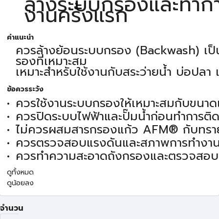
ล้างระบบกรองและทำการ
งานครั้งแรก
คำแนะนำ
ควรล้างย้อนระบบกรอง (Backwash) เป็นป
รองที่เหมาะสม
เหมาะสำหรับใช้งานกับสระว่ายน้ำ บ่อปลา
ข้อควรระวัง
ควรใช้งานระบบกรองให้เหมาะสมกับขนาด
ควรปิดระบบไฟฟ้าและปั๊มน้ำก่อนทำการติด
ไม่ควรผสมสารกรองแก้ว AFM® กับทรายก
ควรตรวจสอบแรงดันและสภาพการทำงาน
ควรทำความสะอาดถังกรองและตรวจสอบสภ
ดูทั้งหมด
ดูน้อยลง
จำนวน