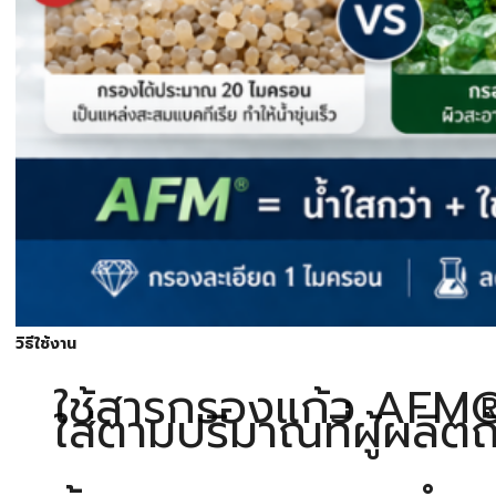
วิธีใช้งาน
ใช้สารกรองแก้ว AFM
ใส่ตามปริมาณที่ผู้ผล