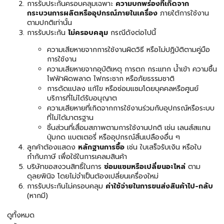
การรับประกันครอบคลุมเฉพาะ
ความบกพร่องที่เกิดจาก
กระบวนการผลิตหรืออุปกรณ์ภายในเครื่อง
ภายใต้การใช้งาน
ตามปกติเท่านั้น
การรับประกัน
ไม่ครอบคลุม
กรณีดังต่อไปนี้
ความเสียหายจากการใช้งานผิดวิธี หรือไม่ปฏิบัติตามคู่มือ
การใช้งาน
ความเสียหายจากอุบัติเหตุ การตก กระแทก น้ำเข้า ความชื้น
ไฟฟ้าผิดพลาด ไฟกระชาก หรือภัยธรรมชาติ
การดัดแปลง แก้ไข หรือซ่อมแซมโดยบุคคลหรือศูนย์
บริการที่ไม่ได้รับอนุญาต
ความเสียหายที่เกิดจากการใช้งานร่วมกับอุปกรณ์หรือระบบ
ที่ไม่ได้มาตรฐาน
ชิ้นส่วนที่เสื่อมสภาพตามการใช้งานปกติ เช่น เลนส์สแกน
ปุ่มกด แบตเตอรี่ หรืออุปกรณ์สิ้นเปลืองอื่น ๆ
ลูกค้าต้องแสดง
หลักฐานการซื้อ
เช่น ใบเสร็จรับเงิน หรือใบ
กำกับภาษี เพื่อใช้ในการเคลมสินค้า
บริษัทขอสงวนสิทธิ์ในการ
ซ่อมแซมหรือเปลี่ยนอะไหล่
ตาม
ดุลยพินิจ โดยไม่จำเป็นต้องเปลี่ยนเครื่องใหม่
การรับประกันไม่ครอบคลุม
ค่าใช้จ่ายในการขนส่งสินค้าไป-กลับ
(หากมี)
ดูทั้งหมด