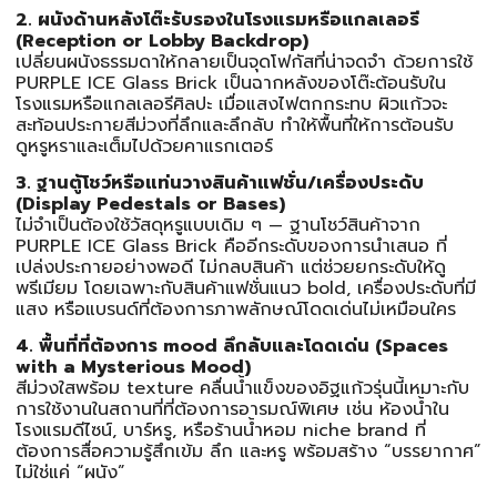
2. ผนังด้านหลังโต๊ะรับรองในโรงแรมหรือแกลเลอรี
(Reception or Lobby Backdrop)
เปลี่ยนผนังธรรมดาให้กลายเป็นจุดโฟกัสที่น่าจดจำ ด้วยการใช้
PURPLE ICE Glass Brick เป็นฉากหลังของโต๊ะต้อนรับใน
โรงแรมหรือแกลเลอรีศิลปะ เมื่อแสงไฟตกกระทบ ผิวแก้วจะ
สะท้อนประกายสีม่วงที่ลึกและลึกลับ ทำให้พื้นที่ให้การต้อนรับ
ดูหรูหราและเต็มไปด้วยคาแรกเตอร์
3. ฐานตู้โชว์หรือแท่นวางสินค้าแฟชั่น/เครื่องประดับ
(Display Pedestals or Bases)
ไม่จำเป็นต้องใช้วัสดุหรูแบบเดิม ๆ — ฐานโชว์สินค้าจาก
PURPLE ICE Glass Brick คืออีกระดับของการนำเสนอ ที่
เปล่งประกายอย่างพอดี ไม่กลบสินค้า แต่ช่วยยกระดับให้ดู
พรีเมียม โดยเฉพาะกับสินค้าแฟชั่นแนว bold, เครื่องประดับที่มี
แสง หรือแบรนด์ที่ต้องการภาพลักษณ์โดดเด่นไม่เหมือนใคร
4. พื้นที่ที่ต้องการ mood ลึกลับและโดดเด่น (Spaces
with a Mysterious Mood)
สีม่วงใสพร้อม texture คลื่นน้ำแข็งของอิฐแก้วรุ่นนี้เหมาะกับ
การใช้งานในสถานที่ที่ต้องการอารมณ์พิเศษ เช่น ห้องน้ำใน
โรงแรมดีไซน์, บาร์หรู, หรือร้านน้ำหอม niche brand ที่
ต้องการสื่อความรู้สึกเข้ม ลึก และหรู พร้อมสร้าง “บรรยากาศ”
ไม่ใช่แค่ “ผนัง”