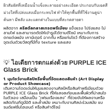
ผิวสัมผัสที่เหมือนน้ำแข็งละลายอย่างละเอียด ประกอบกับเฉดสี
ม่วงใสที่เปล่งแสงเมื่อกระทบไฟ ทำให้ทุกพื้นที่ที่ใช้งานดูน่า
ค้นหา มีพลัง และแตกต่างในแบบที่สะกดสายตา
ผลิตจาก
คริสตัลกลาสเกรดพรีเมียม
แข็งแรง โปร่งแสง ไม่
ลามไฟ และสามารถตัดให้เข้ารูปได้ตามดีไซน์ เหมาะกับการ
ตกแต่งผนัง เคาน์เตอร์ ฉากกั้น หรือแท่นโชว์ ที่ต้องการสร้าง
จุดเด่นด้วยวัสดุที่มีทั้ง texture และแสง
💡
ไอเดียการตกแต่งด้วย PURPLE ICE
Glass Brick
1. มุมโชว์งานศิลป์หรือพื้นที่จัดแสดงสินค้า (Art Display
or Product Showcase)
เติมความโดดเด่นให้มุมแสดงงานศิลป์หรือสินค้าพรีเมียมด้วย
PURPLE ICE Glass Brick ที่ให้แสงสะท้อนและพื้นผิวที่น่าสนใจ
ในตัวเอง เสมือนเป็น “เฟรมเรืองแสง” ที่ช่วยขับให้ผลงานหรือ
ผลิตภัณฑ์ดูมีมิติ และล้ำสมัย เหมาะกับงานศิลปะร่วมสมัย แบ
รนด์แฟชั่นไฮเอนด์ หรือสินค้าดีไซน์