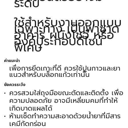
ระดับ
ใช้สำหรับงานออกแบบ
เฉพาะทาง เป็นฟาซาด
อาคาร ผนังโชว์ หรือ
องค์ประกอบดีไซน์
พิเศษ
คำแนะนำ
เพื่อการยึดเกาะที่ดี ควรใช้ปูนกาวและยา
แนวสำหรับบล็อกแก้วเท่านั้น
ข้อควรระวัง
ควรสวมใส่ถุงมือขณะตัดและติดตั้ง เพื่อ
ความปลอดภัย อาจมีเหลี่ยมคมที่ทำให้
เกิดบาดแผลได้
ห้ามเช็ดทำความสะอาดด้วยน้ำยาที่มีสาร
เคมีกัดกร่อน