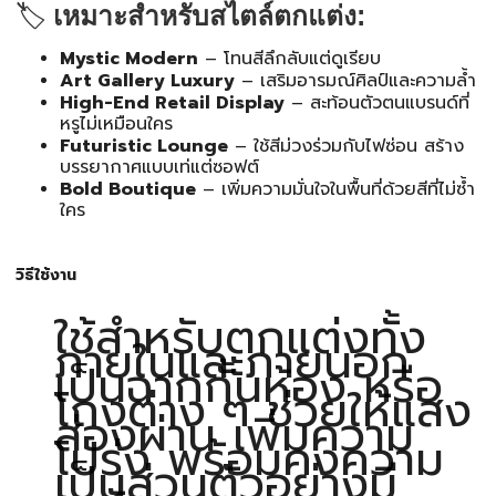
🏷️
เหมาะสำหรับสไตล์ตกแต่ง:
Mystic Modern
– โทนสีลึกลับแต่ดูเรียบ
Art Gallery Luxury
– เสริมอารมณ์ศิลป์และความล้ำ
High-End Retail Display
– สะท้อนตัวตนแบรนด์ที่
หรูไม่เหมือนใคร
Futuristic Lounge
– ใช้สีม่วงร่วมกับไฟซ่อน สร้าง
บรรยากาศแบบเท่แต่ซอฟต์
Bold Boutique
– เพิ่มความมั่นใจในพื้นที่ด้วยสีที่ไม่ซ้ำ
ใคร
วิธีใช้งาน
ใช้สำหรับตกแต่งทั้ง
ภายในและภายนอก
เป็นฉากกั้นห้อง หรือ
โถงต่าง ๆ ช่วยให้แสง
ส่องผ่าน เพิ่มความ
โปร่ง พร้อมคงความ
เป็นส่วนตัวอย่างมี