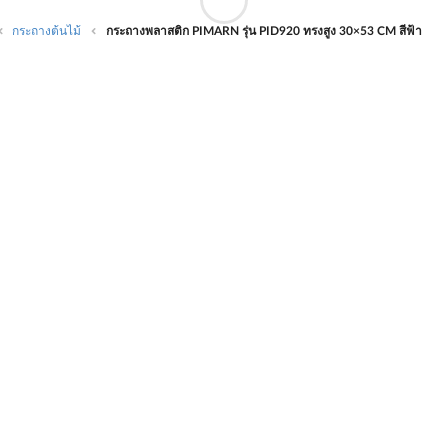
กระถางต้นไม้
กระถางพลาสติก PIMARN รุ่น PID920 ทรงสูง 30×53 CM สีฟ้า