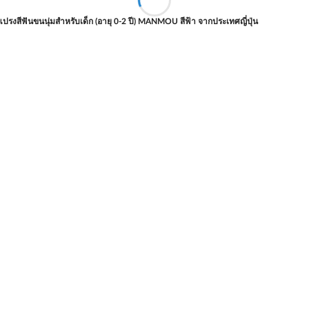
แปรงสีฟันขนนุ่มสำหรับเด็ก (อายุ 0-2 ปี) MANMOU สีฟ้า จากประเทศญี่ปุ่น