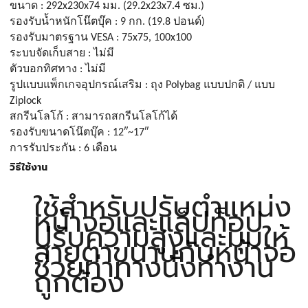
ขนาด : 292x230x74 มม. (29.2x23x7.4 ซม.)
รองรับน้ำหนักโน๊ตบุ๊ค : 9 กก. (19.8 ปอนด์)
รองรับมาตรฐาน VESA : 75x75, 100x100
ระบบจัดเก็บสาย : ไม่มี
ตัวบอกทิศทาง : ไม่มี
รูปแบบแพ็กเกจอุปกรณ์เสริม : ถุง Polybag แบบปกติ / แบบ 
Ziplock
สกรีนโลโก้ : สามารถสกรีนโลโก้ได้
รองรับขนาดโน๊ตบุ๊ค : 12″~17″
การรับประกัน : 6 เดือน
วิธีใช้งาน
ใช้สำหรับปรับตำแหน่ง
หน้าจอและแล็ปท็อป
ปรับความสูงและมุมให้
สายตาขนานกับหน้าจอ
ช่วยท่าทางนั่งทำงาน
ถูกต้อง