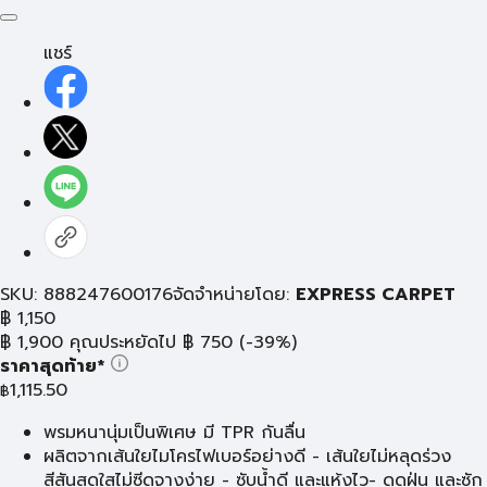
แชร์
SKU: 888247600176
จัดจำหน่ายโดย:
EXPRESS CARPET
฿
1,150
฿
1,900
คุณประหยัดไป
฿
750
(-39%)
ราคาสุดท้าย*
1,115.50
฿
พรมหนานุ่มเป็นพิเศษ มี TPR กันลื่น
ผลิตจากเส้นใยไมโครไฟเบอร์อย่างดี - เส้นใยไม่หลุดร่วง
สีสันสดใสไม่ซีดจางง่าย - ซับน้ำดี และแห้งไว- ดูดฝุ่น และซัก