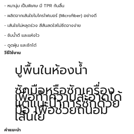
- หนานุ่ม เป็นพิเศษ มี TPR กันลื่น
- ผลิตจากเส้นใยไมโครไฟเบอร์ (Microfiber) อย่างดี
- เส้นใยไม่หลุดร่วง สีสันสดใสไม่ซีดจางง่าย
- ซับน้ำดี และแห้งไว
- ดูดฝุ่น และซักได้
วิธีใช้งาน
ปูพื้นในห้องน้ำ
ซักมือหรือซักเครื่อง
เพื่อทำความสะอาดได้
แต่แนะนำการซักด้วย
มือ เพื่อช่วยถนอม
เส้นใย
คำแนะนำ