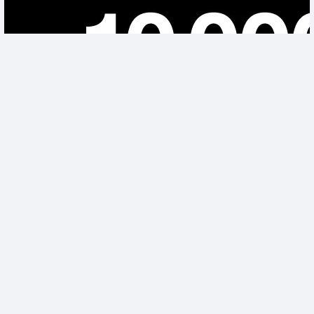
สินค้าหมด
ECO-DOOR
ประตูภายนอก UPVC ECO-DOOR UPVC2C 80X200 ซม. สี
ขาว ...
ข
ขายแล้ว 22 ชิ้น
0.0 (0)
2,290
฿
2,700
฿