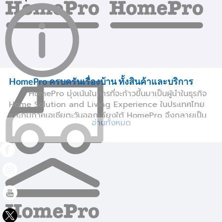
HomePro ครบครันเรื่องบ้าน ทั้งสินค้าและบริการ
HomePro มุ่งเน้นในการที่จะก้าวขึ้นมาเป็นผู้นำในธุรกิจ
Home Solution and Living Experience ในประเทศไทย
และภูมิภาคเอเชียตะวันออกเฉียงใต้ HomePro จึงกลายเป็น
อ่านทั้งหมด
ศูนย์รวมของใช้ภายในบ้านและนอกบ้าน
เฟอร์นิเจอร์ตกแต่ง
บ้าน
และ
เครื่องใช้ไฟฟ้า
ต่างๆ รวมถึงบริการต่างๆเกี่ยวกับ
อาคารบ้านเรือน ไม่ว่าจะเป็นบริการก่อสร้าง ต่อเติม ตกแต่ง
ซ่อมแซม ปรับปรุง ทำความสะอาด หรือออกแบบอาคาร บ้าน
และที่พักอาศัยให้กับคุณแบบครบวงจร (One Stop
Shopping Home Center)
ซื้อง่ายจ่ายสะดวก กับทุกช่องทางออนไลน์และหลาก
หลายช่องทางการชำระเงิน