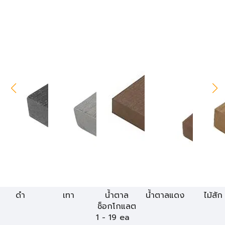
ดำ
เทา
น้ำตาล
น้ำตาลแดง
ไม้สัก
ช็อกโกแลต
1 - 19 ea