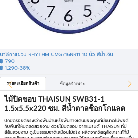
นาฬิกาแขวน RHYTHM CMG716NR11 10 นิ้ว สีน้ำเงิน
฿ 790
฿ 1,290
-38%
รายละเอียดสินค้า
ข้อมูลจำเพาะ
ไม้ปิดขอบ THAISUN SWB31-1
1.5x5.5x220 ซม. สีน้ำตาลช็อกโกแลต
ปกปิดรอยต่อระหว่างพื้นบ้านหรือพื้นทางเดินของคุณที่มีขนาดไม่พอดี
กับพื้นที่ให้มิดชิดสวยงาม ด้วยไม้ปิดขอบ จากแบรนด์ THAISUN ที่มี
สีสันสวยงาม ดูเป็นธรรมชาติเสมือนไม้จริง ผลิตจากวัสดุสังเคราะห์ที่มี