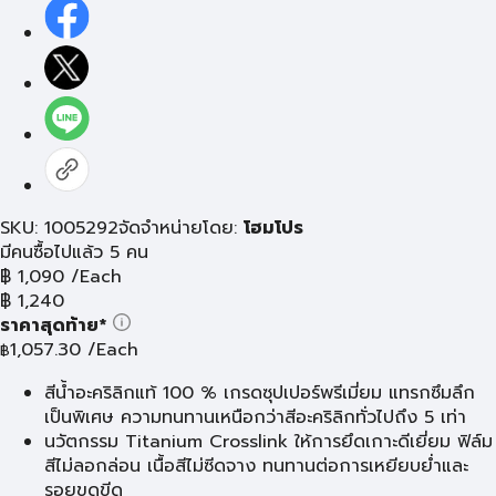
SKU: 1005292
จัดจำหน่ายโดย:
โฮมโปร
มีคนซื้อไปแล้ว 5 คน
฿
1,090
/Each
฿
1,240
ราคาสุดท้าย*
1,057.30
/Each
฿
สีน้ำอะคริลิกแท้ 100 % เกรดซุปเปอร์พรีเมี่ยม แทรกซึมลึก
เป็นพิเศษ ความทนทานเหนือกว่าสีอะคริลิกทั่วไปถึง 5 เท่า
นวัตกรรม Titanium Crosslink ให้การยึดเกาะดีเยี่ยม ฟิล์ม
สีไม่ลอกล่อน เนื้อสีไม่ซีดจาง ทนทานต่อการเหยียบย่ำและ
รอยขูดขีด