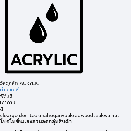
วัสดุหลัก ACRYLIC
คำนวณสี
ฟิล์มสี
เงา
ด้าน
สี
clear
golden teak
mahogany
oak
redwood
teak
walnut
โปรโมชั่นและส่วนลดกลุ่มสินค้า