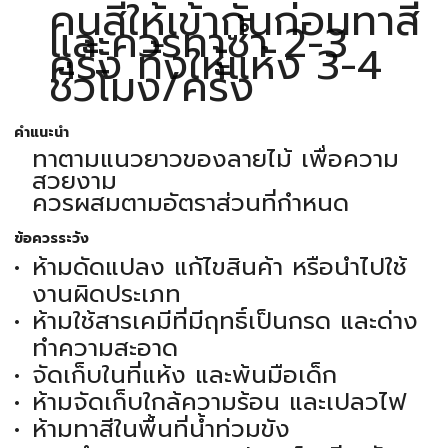
คนสีให้เข้ากันก่อนทาสี
และควรทาซ้ำ 2-3
ครั้ง ทิ้งให้แห้ง 3-4
ชั่วโมง/ครั้ง
คำแนะนำ
ทาตามแนวยาวของลายไม้ เพื่อความ
สวยงาม
ควรผสมตามอัตราส่วนที่กำหนด
ข้อควรระวัง
ห้ามดัดแปลง แก้ไขสินค้า หรือนำไปใช้
งานผิดประเภท
ห้ามใช้สารเคมีที่มีฤทธิ์เป็นกรด และด่าง
ทำความสะอาด
จัดเก็บในที่แห้ง และพ้นมือเด็ก
ห้ามจัดเก็บใกล้ความร้อน และเปลวไฟ
ห้ามทาสีในพื้นที่น้ำท่วมขัง