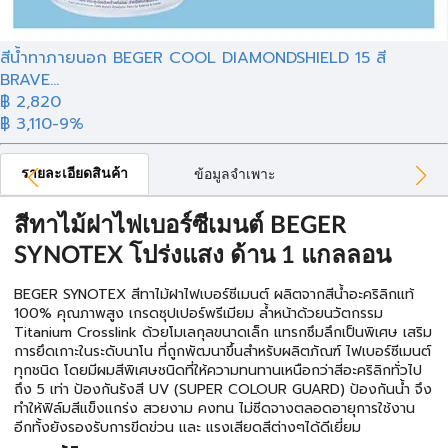
สีน้ำทาภายนอก BEGER COOL DIAMONDSHIELD 15 สี
BRAVE...
฿ 2,820
฿ 3,110
-9%
รายละเอียดสินค้า
ข้อมูลจำเพาะ
สีทาไม้ฝาไฟเบอร์ซีเมนต์ BEGER
SYNOTEX โปร่งแสง ด้าน 1 แกลลอน
BEGER SYNOTEX สีทาไม้ฝาไฟเบอร์ซีเมนต์ ผลิตจากสีน้ําอะคริลิกแท้
100% คุณภาพสูง เกรดซุปเปอร์พรีเมียม ล้ําหน้าด้วยนวัตกรรม
Titanium Crosslink ด้วยโมเลกุลขนาดเล็ก แทรกซึมลึกเป็นพิเศษ เสริม
การยึดเกาะในระดับนาโน ที่ถูกพัฒนาขึ้นสําหรับผลิตภัณฑ์ ไฟเบอร์ซีเมนต์
ทุกชนิด โดยมีผมสีพิเศษชนิดที่ให้ความทนทานเหนือกว่าสีอะคริลิกทั่วไป
ถึง 5 เท่า ป้องกันรังสี UV (SUPER COLOUR GUARD) ป้องกันน้ำ จึง
ทําให้ฟิล์มสีแข็งแกร่ง สวยงาม คงทน ไม่ซีดจางตลอดอายุการใช้งาน
อีกทั้งยังรองรับการขีดข่วน และ แรงเสียดสีต่างๆได้ดีเยี่ยม