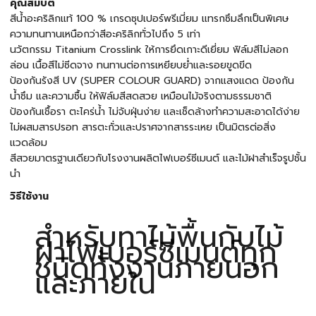
คุณสมบัติ
สีน้ำอะคริลิกแท้ 100 % เกรดซุปเปอร์พรีเมี่ยม แทรกซึมลึกเป็นพิเศษ
ความทนทานเหนือกว่าสีอะคริลิกทั่วไปถึง 5 เท่า
นวัตกรรม Titanium Crosslink ให้การยึดเกาะดีเยี่ยม ฟิล์มสีไม่ลอก
ล่อน เนื้อสีไม่ซีดจาง ทนทานต่อการเหยียบย่ำและรอยขูดขีด
ป้องกันรังสี UV (SUPER COLOUR GUARD) จากแสงแดด ป้องกัน
น้ำซึม และความชื้น ให้ฟิล์มสีสดสวย เหมือนไม้จริงตามธรรมชาติ
ป้องกันเชื้อรา ตะไคร่น้ำ ไม่จับฝุ่นง่าย และเช็ดล้างทำความสะอาดได้ง่าย
ไม่ผสมสารปรอท สารตะกั่วและปราศจากสารระเหย เป็นมิตรต่อสิ่ง
แวดล้อม
สีสวยมาตรฐานเดียวกับโรงงานผลิตไฟเบอร์ซีเมนต์ และไม้ฝาสำเร็จรูปชั้น
นำ
วิธีใช้งาน
สำหรับทาไม้พื้นกับไม้
ฝาไฟเบอร์ซีเมนต์ทุก
ชนิดทั้งงานภายนอก
และภายใน