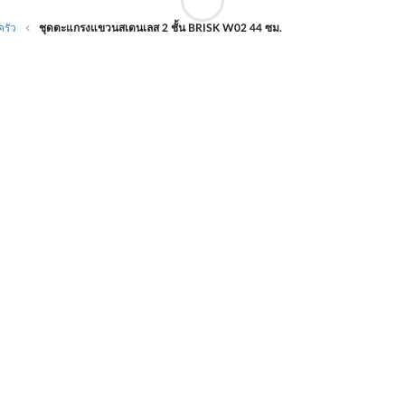
ครัว
ชุดตะแกรงแขวนสเตนเลส 2 ชั้น BRISK W02 44 ซม.