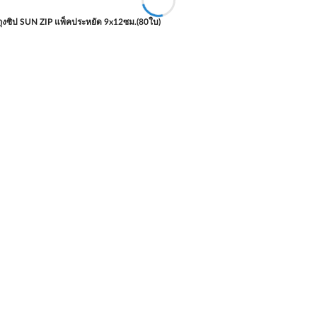
ถุงซิป SUN ZIP แพ็คประหยัด 9x12ซม.(80ใบ)