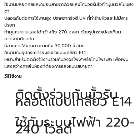
ใช้งานปลอดภัยและถนอมสายตาด้วยแสงโทนวอร์มไวท์ที่นุ่มนวลไม่แยง
ตา
ปลอดภัยต่อการใช้งานสูง ปราศจากรังสี UV ที่ทำร้ายผิวและไม่มีสาร
ปรอท
ทำมุมกระจายแสงได้กว้างถึง 270 องศา ด้วยรูปทรงเปลวเทียน
สวยงามทันสมัย
มีอายุการใช้งานยาวนานถึง 30,000 ชั่วโมง
ใช้งานกับอุปกรณ์ที่รองรับขั้วแบบเกลียว E14
เหมาะสำหรับติดตั้งใช้งานร่วมกับวงจรไฟฟ้าหรือโคมไฟระย้า เพื่อเพิ่ม
แสงสว่างภายในห้องที่ต้องการแสงแบบสบายตา
วิธีใช้งาน
ติดตั้งร่วมกับขั้วรับ
หลอดแบบเกลียว E14
ใช้กับระบบไฟฟ้า 220-
240 โวลต์