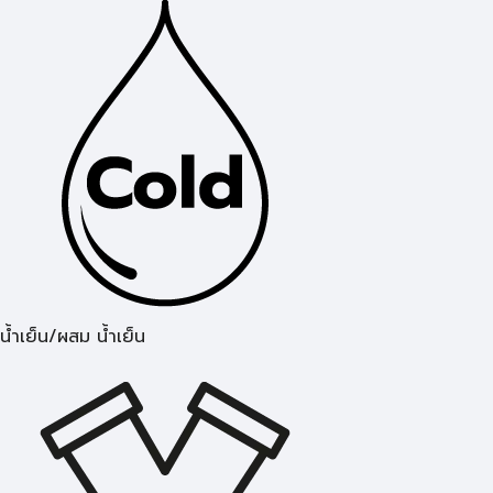
น้ำเย็น/ผสม น้ำเย็น