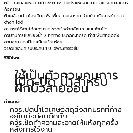
ผลิตจากทองเหลืองแท้ แข็งแกร่ง ไม่เปราะหักง่าย ทนต่อแรงดันและการ
กัดกร่อน
ผิวเคลือบด้วยโครเมียมเพื่อเพิ่มความเงางาม ช่วยป้องกันการเกิดรอย
ต่างๆ ได้ดี
สามารถใช้งานได้สะดวกและรวดเร็วด้วยลักษณะแบบก้านปัด
ควบคุมการไหลของน้ำ 2 ทิศทาง ขนาดกะทัดรัด ทำให้พื้นที่ที่ติดตั้ง
สวยงาม และเป็นระเบียบเรียบร้อย
วาล์วเซรามิก รับประกัน 1 ปี เฉพาะการรั่วซึม
วิธีใช้งาน
ใช้เป็นตัวควบคุมการ
เปิด-ปิด น้ำสำหรับ
ฝักบัวสายอ่อน
คำแนะนำ
ควรเปิดน้ำไล่เศษวัสดุสิ่งสกปรกที่ค้าง
อยู่ในท่อก่อนติดตั้ง
ควรเช็ดทำความสะอาดให้แห้งทุกครั้ง
หลังการใช้งาน