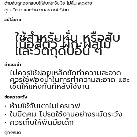
ด้ามจับถูกออกแบบให้จับกระชับมือ ไม่ลื่นหลุดง่าย
ดูแลรักษา และทำความสะอาดได้ง่าย
วิธีใช้งาน
ใช้สำหรับหั่น หรือสับ
เนื้อสัตว์ ผัก ผลไม้
และวัตถุดิบอื่น ๆ
คำแนะนำ
ไม่ควรใช้ฝอยเหล็กขัดทำความสะอาด
ควรใช้ฟองน้ำในการทำความสะอาด และ
เช็ดให้แห้งทันทีหลังใช้งาน
ข้อควรระวัง
ห้ามใช้กับเตาไมโครเวฟ
ใบมีดคม โปรดใช้งานอย่างระมัดระวัง
ควรเก็บให้พ้นมือเด็ก
ดูทั้งหมด