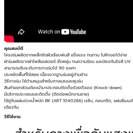
คุณสมบัติ
โครงร่มผลิตจากเหล็กขัดผิวเรียบพ่นสี แข็งแรง ทนทาน ไม่หักงอได้ง่าย
ผ้าร่มผลิตจากผ้าโพลีเอสเตอร์ ยืดหยุ่น ทนความร้อน และป้องกันรังสี UV
สามารถปรับระดับการกางร่มได้ 90 องศา
ประหยัดพื้นที่ใช้สอย เนื่องจากฐานร่มอยู่ด้านข้าง
วิธีกางร่ม ใช้ด้ามหมุนสำหรับกางและและหุบร่ม
สินค้าแยกส่วนต้องนำมาประกอบติดตั้งด้วยตัวเอง (Knock-down)
มีบริการประกอบและติดตั้ง (ติดต่อพนักงานขาย)
ใช้คู่กับแผ่นถ่วงน้ำหนัก BK (ART.1040286) เรซิ่น, คอนกรีต, แผ่นซีเมนต
เดียวกัน
วิธีใช้งาน