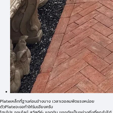
Plateเหล็กที่ฐานค่อนข้างบาง เวลาเจอลมพัดแรงหน่อย
ตัวPlateจะงอทำให้ร่มเอียงครับ
โฮมโปร ออนไลน์ สวัสดีค่ะ แอดมิน ขออภัยเป็นอย่างยิ่งที่คุณไม่ได้