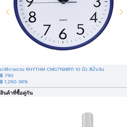
นาฬิกาแขวน RHYTHM CMG716NR11 10 นิ้ว สีน้ำเงิน
฿
790
฿ 1,290
-38%
สินค้าที่ซื้อคู่กัน