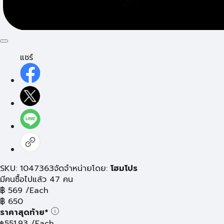
แชร์
SKU: 1047363
จัดจำหน่ายโดย:
โฮมโปร
มีคนซื้อไปแล้ว 47 คน
฿
569
/Each
฿
650
ราคาสุดท้าย*
551.93
/Each
฿