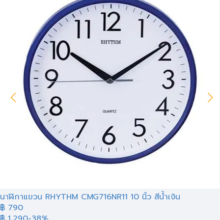
นาฬิกาแขวน RHYTHM CMG716NR11 10 นิ้ว สีน้ำเงิน
฿ 790
฿ 1,290
-38%