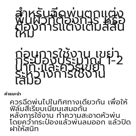
สำหรับฉีดพ่นตกแต่ง
พื้นผิวที่ต้องการ หรือ
ต้องการแต่งเติมสีสัน
ใหม่
ก่อนการใช้งาน เขย่า
กระป๋องประมาณ 1-2
นาที และควรเขย่า
ระหว่างการใช้งาน
เสมอ
คำแนะนำ
ควรฉีดพ่นไปในทิศทางเดียวกัน เพื่อให้
ฟิล์มสีเรียบเนียนเสมอกัน
หลังการใช้งาน ทำความสะอาดหัวพ่น
โดยคว่ำกระป๋องแล้วพ่นลมออก แล้วปิด
ฝาให้สนิท