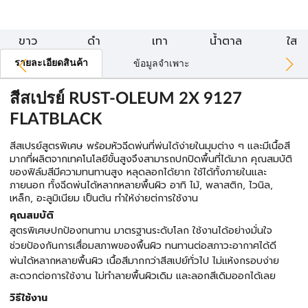
ขาว
ดำ
เทา
น้ำตาล
ใส
รายละเอียดสินค้า
ข้อมูลจำเพาะ
สีสเปรย์ RUST-OLEUM 2X 9127
FLATBLACK
สีสเปรย์สูตรพิเศษ พร้อมหัวฉีดพ่นที่พ่นได้ง่ายในมุมต่าง ๆ และมีเนื้อสี
มากที่ผลิตจากเทคโนโลยีขั้นสูงจึงสามารถปกปิดพื้นที่ได้มาก คุณสมบัติ
ของฟิล์มสีมีความทนทานสูง หลุดลอกได้ยาก ใช้ได้ทั้งภายในและ
ภายนอก ทั้งฉีดพ่นได้หลากหลายพื้นผิว อาทิ ไม้, พลาสติก, ไวนิล,
เหล็ก, อะลูมิเนียม เป็นต้น ทำให้ง่ายต่การใช้งาน
คุณสมบัติ
สูตรพิเศษปกป้องทนทาน มาตรฐานระดับโลก ใช้งานได้อย่างมั่นใจ
ช่วยป้องกันการเสื่อมสภาพของพื้นผิว ทนทานต่อสภาวะอากาศได้ดี
พ่นได้หลากหลายพื้นผิว เนื้อสีมากกว่าสีสเปย์ทั่วไป ไม่แห้งกรอบง่าย
สะดวกต่อการใช้งาน ไม่ทำลายพื้นผิวเดิม และลอกสีเดิมออกได้เลย
วิธีใช้งาน