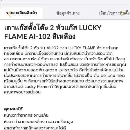
รายละเอียดสินค้า
ข้อมูลจำเพาะ
เงื่อนไขการติดตั้ง
เตาแก๊สตั้งโต๊ะ 2 หัวแก๊ส LUCKY
FLAME AI-102 สีเหลือง
เตาแก๊สตั้งโต๊ะ 2 หัว รุ่น AI-102 จาก LUCKY FLAME หัวเตาทำจาก
ทองเหลือง มีความแข็งแรงทนทาน มีคุณสมบัตินำความร้อนได้ดี
สามารถทนความร้อนได้สูง เหมาะสำหรับทำอาหารในครัวเรือนทั่วไป มีอายุ
การทำงานนานกว่าหัวอินฟราเรด ไม่เป็นสนิม ช่วยให้การทำอาหารของคุณ
แม่บ้านมีความปลอดภัย สะดวก และรวดเร็ว อีกทั้งยังช่วยให้คุณแม่บ้าน
นั้นประหยัดเวลาในการทำอาหารได้มากขึ้น ไม่ว่าจะเป็น ต้ม ผัด แกง ทอด
หรือเมนูอื่น ๆ ก็สามารถทำได้อย่างสะดวกสบาย ด้วยมาตรฐานคุณภาพ
จากแบรนด์ Lucky Flame ทำให้คุณมั่นใจได้เลยว่าสินค้าทุกชิ้นนั้นมี
คุณภาพอย่างแน่นอน
คุณสมบัติ
หน้าเตาทำจากกระจกนิรภัย
หัวเตาทำจากทองเหลือง ทนความร้อนสูง
ขาเตาทำจากเหล็กหล่อวางภาชนะได้ดี