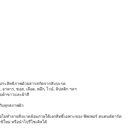
ีประสิทธิภาพด้วยสารสกัดจากสับปะรด
หาร, ซอส, เลือด, หมึก, ไวน์, ลิปสติก ฯลฯ
ับผ้าขาวและผ้าสี
ับทุกสภาพผิว
ไม่ทำลายสิ่งแวดล้อมภายใต้เอกสิทธิ์เฉพาะของ พิพเพอร์ สแตนด์ดาร์ด
้ใหม่ หรือนำไปรีไซเคิลได้