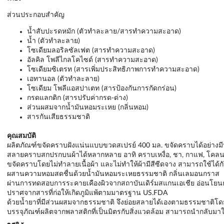
ส่วนประกอบสำคัญ
น้ำสับปะรดหมัก (ตัวทำละลาย/สารทำความสะอาด)
น้ำ (ตัวทำละลาย)
โซเดียมลอริลซัลเฟต (สารทำความสะอาด)
อัลคิล โพลีไกลโคไซด์ (สารทำความสะอาด)
โซเดียมซิเตรท (สารเพิ่มประสิทธิภาพการทำความสะอาด)
เอทานอล (ตัวทำละลาย)
โซเดียม โพลีแอสปาเตท (สารป้องกันการกัดกร่อน)
กรดแลกติก (สารปรับค่ากรด-ด่าง)
ส่วนผสมจากน้ำมันหอมระเหย (กลิ่นหอม)
สารกันเสียธรรมชาติ
คุณสมบัติ
ผลิตภัณฑ์ขจัดคราบฝังแน่นแบบขวดสเปรย์ 400 มล. ขจัดคราบได้อย่างม
สลายคราบสกปรกบนผ้าได้หลากหลาย อาทิ คราบเหงื่อ, ชา, กาแฟ, โคลน, อา
ขจัดคราบโดยไม่ทำลายเนื้อผ้า และไม่ทำให้ผ้ามีสีซีดจาง สามารถใช้ได้ก
ผสานความหอมสดชื่นด้วยน้ำมันหอมระเหยธรรมชาติ กลิ่นเลมอนกราส
ผ่านการทดสอบการระคายเคืองผิวจากสถาบันเดิร์มสแกนเอเชีย อ่อนโยนก
ปราศจากสารที่ก่อให้เกิดภูมิแพ้ตามมาตรฐาน US.FDA
ด้วยน้ำยาที่มีส่วนผสมจากธรรมชาติ จึงย่อยสลายได้เองตามธรรมชาติโดย
บรรจุภัณฑ์ผลิตจากพลาสติกที่เป็นมิตรกับสิ่งแวดล้อม สามารถนำกลับมาใช