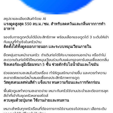
สรุปรายละเอียดสินค้าโดย AI
แรงดูดสูงสุด 550 ลบ.ม./ชม. สำหรับลดควันและกลิ่นจากการทำ
อาหาร
รองรับการดูดควันได้มีประสิทธิภาพ พร้อมเลือกแรงดูดได้ 3 ระดับให้เข้า
กับเมนูที่ทำจริงในครัวบ้าน
ติดตั้งได้ทั้งดูดออกภายนอก และระบบหมุนเวียนภายใน
ยืดหยุ่นตามหน้างานครัว: ถ้าเดินท่อได้ให้ระบายออกนอกบ้าน หรือถ้าไม่
สะดวกเดินท่อให้ใช้โหมดหมุนเวียนร่วมกับแผ่นกรองคาร์บอนเพื่อลดกลิ่น
ฟิลเตอร์อะลูมิเนียมหนา 5 ชั้น ช่วยดักจับไอน้ำมันและไขมัน
ช่วยลดคราบสะสมในตัวเครื่อง ทำให้ดูแลรักษาง่ายขึ้น และควรทำความ
สะอาดฟิลเตอร์สม่ำเสมอเพื่อคงประสิทธิภาพการดูด
วัสดุสเตนเลสพ่นสีดำ แข็งแรง ทนความร้อนและการกัดกร่อน
พื้นผิวดูแลทำความสะอาดง่าย เหมาะกับครัวใช้งานประจำและต้องการลุค
สีดำที่เข้ากับชุดครัวหลายสไตล์
ควบคุมด้วยปุ่มกด ใช้งานง่ายและทนทาน
เหมาะสำหรับทุกครัวเรือนที่ต้องการการใช้งานตรงไปตรงมา เลือกระดับ