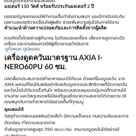
แรงดูดได้ทันทีโดยไม่ซับซ้อน
มอเตอร์ 150 วัตต์ พร้อมรับประกันมอเตอร์ 2 ปี
มอเตอร์ถูกออกแบบให้ทำงานเต็มกำลังตามสเปก และมีการรับประกัน
เฉพาะมอเตอร์ตามเงื่อนไขผู้ผลิต ช่วยเพิ่มความอุ่นใจในการใช้งาน
คำแนะนำด้านความปลอดภัยและการติดตั้งจากผู้ผลิต
ควรติดตั้งโดยช่างผู้ชำนาญ ไม่ดัดแปลงเครื่อง เลี่ยงการขูด/แคะตัว
เครื่อง และงานซ่อมควรให้ผู้เชี่ยวชาญดำเนินการ
ดูทั้งหมด
ดูน้อยลง
เครื่องดูดควันมาตรฐาน AXIA I-
NERO60PU 60 ซม.
ปลดล็อกประสบการณ์ทำอาหารแบบไร้กังวล ด้วยเครื่องดูดควัน จาก
AXIA ผสานดีไซน์ทันสมัยเข้ากับพลังดูดทรงประสิทธิภาพที่จัดการควัน
และไอน้ำมันได้รวดเร็วทันใจ พร้อมระบบควบคุมแบบปุ่มกดที่ทนทานใช้
งานง่าย และวัสดุเกรดพรีเมียมที่ดูแลรักษาความสะอาดได้ง่ายดาย ให้
คุณสนุกกับการทำอาหารได้อย่างเต็มที่ทุกเมนู
คุณสมบัติ
วัสดุทำจากสเตนเลสพ่นด้วยสีดำ มีความแข็งแรง ทนความร้อนและการ
กัดกร่อน ทำความสะอาดง่าย
กำลังดูดอากาศสูงสุด 550 ลบ.ม./ชม. สามารถดูดควันได้อย่างมี