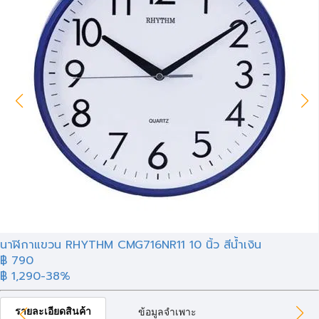
นาฬิกาแขวน RHYTHM CMG716NR11 10 นิ้ว สีน้ำเงิน
฿ 790
฿ 1,290
-38%
รายละเอียดสินค้า
ข้อมูลจำเพาะ