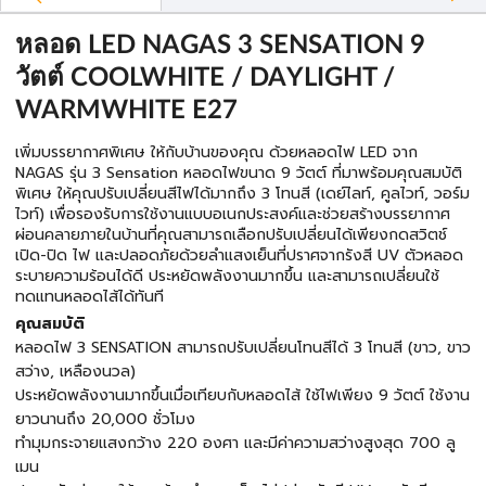
หลอด LED NAGAS 3 SENSATION 9
วัตต์ COOLWHITE / DAYLIGHT /
WARMWHITE E27
เพิ่มบรรยากาศพิเศษ ให้กับบ้านของคุณ ด้วยหลอดไฟ LED จาก
NAGAS รุ่น 3 Sensation หลอดไฟขนาด 9 วัตต์ ที่มาพร้อมคุณสมบัติ
พิเศษ ให้คุณปรับเปลี่ยนสีไฟได้มากถึง 3 โทนสี (เดย์ไลท์, คูลไวท์, วอร์ม
ไวท์) เพื่อรองรับการใช้งานแบบอเนกประสงค์และช่วยสร้างบรรยากาศ
ผ่อนคลายภายในบ้านที่คุณสามารถเลือกปรับเปลี่ยนได้เพียงกดสวิตช์
เปิด-ปิด ไฟ และปลอดภัยด้วยลำแสงเย็นที่ปราศจากรังสี UV ตัวหลอด
ระบายความร้อนได้ดี ประหยัดพลังงานมากขึ้น และสามารถเปลี่ยนใช้
ทดแทนหลอดไส้ได้ทันที
คุณสมบัติ
หลอดไฟ 3 SENSATION สามารถปรับเปลี่ยนโทนสีได้ 3 โทนสี (ขาว, ขาว
สว่าง, เหลืองนวล)
ประหยัดพลังงานมากขึ้นเมื่อเทียบกับหลอดไส้ ใช้ไฟเพียง 9 วัตต์ ใช้งาน
ยาวนานถึง 20,000 ชั่วโมง
ทำมุมกระจายแสงกว้าง 220 องศา และมีค่าความสว่างสูงสุด 700 ลู
เมน