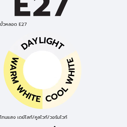
ขั้วหลอด E27
โทนแสง เดย์ไลท์/คูลไวท์/วอร์มไวท์