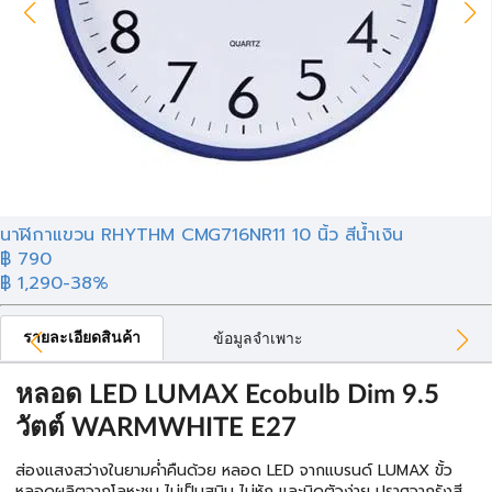
นาฬิกาแขวน RHYTHM CMG716NR11 10 นิ้ว สีน้ำเงิน
฿ 790
฿ 1,290
-38%
รายละเอียดสินค้า
ข้อมูลจำเพาะ
หลอด LED LUMAX Ecobulb Dim 9.5
วัตต์ WARMWHITE E27
ส่องแสงสว่างในยามค่ำคืนด้วย หลอด LED จากแบรนด์ LUMAX ขั้ว
หลอดผลิตจากโลหะชุบ ไม่เป็นสนิม ไม่หัก และบิดตัวง่าย ปราศจากรังสี