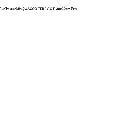
มโครไฟเบอร์เก็บฝุ่น ACCO TERRY C-F 30x30cm สีเทา