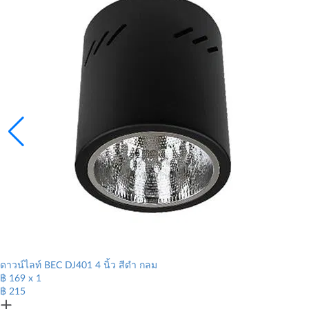
ดาวน์ไลท์ BEC DJ401 4 นิ้ว สีดำ กลม
฿
169
x 1
฿ 215