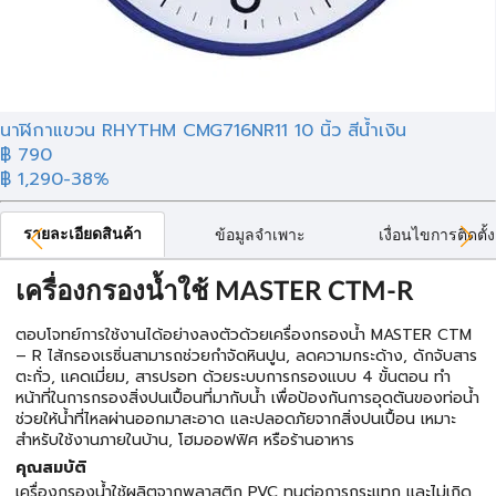
นาฬิกาแขวน RHYTHM CMG716NR11 10 นิ้ว สีน้ำเงิน
฿ 790
฿ 1,290
-38%
รายละเอียดสินค้า
ข้อมูลจำเพาะ
เงื่อนไขการติดตั้ง
เครื่องกรองน้ำใช้ MASTER CTM-R
ตอบโจทย์การใช้งานได้อย่างลงตัวด้วยเครื่องกรองน้ำ MASTER CTM
– R ไส้กรองเรซิ่นสามารถช่วยกำจัดหินปูน, ลดความกระด้าง, ดักจับสาร
ตะกั่ว, เเคดเมี่ยม, สารปรอท ด้วยระบบการกรองแบบ 4 ขั้นตอน ทำ
หน้าที่ในการกรองสิ่งปนเปื้อนที่มากับน้ำ เพื่อป้องกันการอุดตันของท่อน้ำ
ช่วยให้น้ำที่ไหลผ่านออกมาสะอาด และปลอดภัยจากสิ่งปนเปื้อน เหมาะ
สำหรับใช้งานภายในบ้าน, โฮมออฟฟิศ หรือร้านอาหาร
คุณสมบัติ
เครื่องกรองน้ำใช้ผลิตจากพลาสติก PVC ทนต่อการกระแทก และไม่เกิด