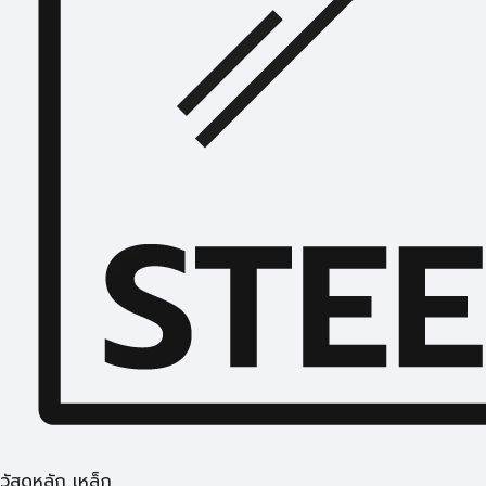
วัสดุหลัก เหล็ก