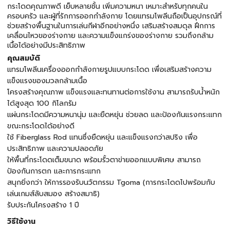
กระโดดคุณภาพดี เย็บหลายชั้น เพิ่มความหนา เหมาะสําหรับทุกคนใน
ครอบครัว และผู้ที่รักการออกกำลังกาย โดยแทรมโพลีนถือเป็นอุปกรณ์ที่
ช่วยสร้างพื้นฐานในการเล่นกีฬาอีกอย่างหนึ่ง เสริมสร้างสมดุล ฝึกการ
เคลื่อนไหวของร่างกาย และความแข็งแกร่งของร่างกาย รวมถึงกล้าม
เนื้อได้อย่างมีประสิทธิภาพ
คุณสมบัติ
แทรมโพลีนเครื่องออกกำลังกายรูปแบบกระโดด เพื่อเสริมสร้างความ
แข็งแรงของมวลกล้ามเนื้อ
โครงสร้างคุณภาพ แข็งแรงและทนทานต่อการใช้งาน สามารถรับน้ำหนัก
ได้สูงสุด 100 กิโลกรัม
แผ่นกระโดดมีความหนานุ่ม และยืดหยุ่น ช่วยลด และป้องกันแรงกระแทก
ขณะกระโดดได้อย่างดี
ใช้ Fiberglass Rod แทนซึ่งยืดหยุ่น และแข็งแรงกว่าสปริง เพื่อ
ประสิทธิภาพ และความปลอดภัย
ให้พื้นที่กระโดดเต็มขนาด พร้อมรั้วตาข่ายออกแบบพิเศษ สามารถ
ป้องกันการตก และการกระแทก
สนุกยิ่งกว่า ให้การรองรับนวัตกรรม Tgoma (การกระโดดไปพร้อมกับ
เล่นเกมส์ลับสมอง สร้างสมาธิ)
รับประกันโครงสร้าง 1 ปี
วิธีใช้งาน