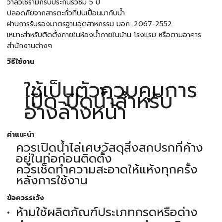
วาล์วเซรามิกรับประกันรั่วซึม 5 ปี
ปลอดภัยจากสารตะกั่วที่ปนเปื้อนมากับน้ำ
ผ่านการรับรองมาตรฐานอุตสาหกรรม มอก. 2067-2552
เหมาะสำหรับติดตั้งภายในห้องน้ำภายในบ้าน โรงแรม หรือตามอาคาร
สำนักงานต่างๆ
วิธีใช้งาน
ใช้เป็นตัวควบคุมการ
เปิด-ปิดน้ำสำหรับ
อ่างล้างหน้า
คำแนะนำ
ควรเปิดน้ำไล่เศษวัสดุสิ่งสกปรกที่ค้าง
อยู่ในท่อก่อนติดตั้ง
ควรเช็ดทำความสะอาดให้แห้งทุกครั้ง
หลังการใช้งาน
ข้อควรระวัง
ห้ามใช้ผลิตภัณฑ์ประเภทกรดหรือด่าง