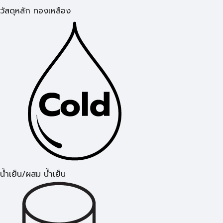
วัสดุหลัก ทองเหลือง
น้ำเย็น/ผสม น้ำเย็น