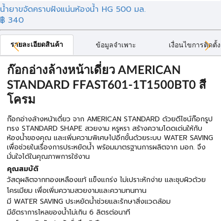
น้ำยาขจัดคราบฝังแน่นห้องน้ำ HG 500 มล.
฿ 340
รายละเอียดสินค้า
ข้อมูลจำเพาะ
เงื่อนไขการติดตั้ง
ก๊อกอ่างล้างหน้าเดี่ยว AMERICAN
STANDARD FFAST601-1T1500BT0 สี
โครม
ก๊อกอ่างล้างหน้าเดี่ยว จาก AMERICAN STANDARD ด้วยดีไซน์ก๊อกรูป
ทรง STANDARD SHAPE สวยงาม หรูหรา สร้างความโดดเด่นให้กับ
ห้องน้ำของคุณ และเพิ่มความพิเศษไปอีกขั้นด้วยระบบ WATER SAVING
เพื่อช่วยในเรื่องการประหยัดน้ำ พร้อมมาตรฐานการผลิตจาก มอก. จึง
มั่นใจได้ในคุณภาพการใช้งาน
คุณสมบัติ
วัสดุผลิตจากทองเหลืองแท้ แข็งแกร่ง ไม่เปราะหักง่าย และชุบผิวด้วย
โครเมียม เพื่อเพิ่มความสวยงามและความทนทาน
มี WATER SAVING ประหยัดน้ำช่วยและรักษาสิ่งแวดล้อม
มีอัตราการไหลของน้ำไม่เกิน 6 ลิตรต่อนาที