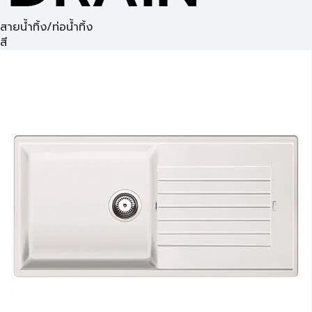
สายน้ำทิ้ง/ท่อน้ำทิ้ง
สี