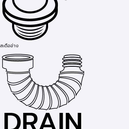
สะดืออ่าง