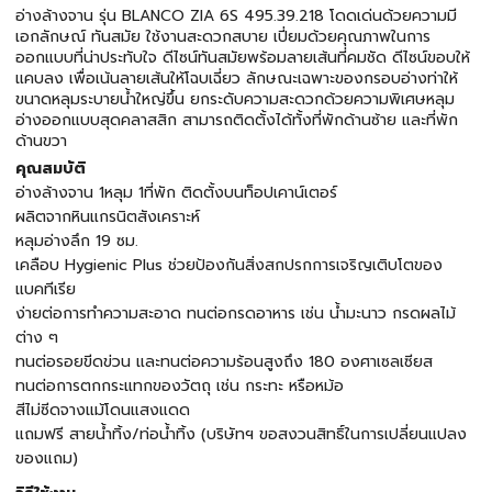
อ่างล้างจาน รุ่น BLANCO ZIA 6S 495.39.218 โดดเด่นด้วยความมี
เอกลักษณ์ ทันสมัย ใช้งานสะดวกสบาย เปี่ยมด้วยคุณภาพในการ
ออกแบบที่น่าประทับใจ ดีไซน์ทันสมัยพร้อมลายเส้นที่คมชัด ดีไซน์ขอบให้
แคบลง เพื่อเน้นลายเส้นให้โฉบเฉี่ยว ลักษณะเฉพาะของกรอบอ่างท่าให้
ขนาดหลุมระบายน้ำใหญ่ขึ้น ยกระดับความสะดวกด้วยความพิเศษหลุม
อ่างออกแบบสุดคลาสสิก สามารถติดตั้งได้ทั้งที่พักด้านซ้าย และที่พัก
ด้านขวา
คุณสมบัติ
อ่างล้างจาน 1หลุม 1ที่พัก ติดตั้งบนท็อปเคาน์เตอร์
ผลิตจากหินแกรนิตสังเคราะห์
หลุมอ่างลึก 19 ซม.
เคลือบ Hygienic Plus ช่วยป้องกันสิ่งสกปรกการเจริญเติบโตของ
แบคทีเรีย
ง่ายต่อการทำความสะอาด ทนต่อกรดอาหาร เช่น น้ำมะนาว กรดผลไม้
ต่าง ๆ
ทนต่อรอยขีดข่วน และทนต่อความร้อนสูงถึง 180 องศาเซลเซียส
ทนต่อการตกกระแทกของวัตถุ เช่น กระทะ หรือหม้อ
สีไม่ซีดจางแม้โดนแสงแดด
แถมฟรี สายน้ำทิ้ง/ท่อน้ำทิ้ง (บริษัทฯ ขอสงวนสิทธิ์ในการเปลี่ยนแปลง
ของแถม)