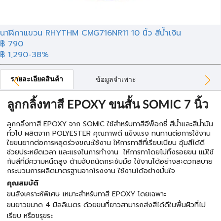
นาฬิกาแขวน RHYTHM CMG716NR11 10 นิ้ว สีน้ำเงิน
฿ 790
฿ 1,290
-38%
รายละเอียดสินค้า
ข้อมูลจำเพาะ
ลูกกลิ้งทาสี EPOXY ขนสั้น SOMIC 7 นิ้ว
ลูกกลิ้งทาสี EPOXY จาก SOMIC ใช้สำหรับทาสีอีพ็อกซี่ สีน้ำและสีน้ำมัน
ทั่วไป ผลิตจาก POLYESTER คุณภาพดี แข็งแรง ทนทานต่อการใช้งาน
ใยขนยากต่อการหลุดร่วงขณะใช้งาน ให้การทาสีที่เรียบเนียน อุ้มสีได้ดี
ช่วยประหยัดเวลา และแรงในการทำงาน ให้การทาโดยไม่ทิ้งรอยขน แม้ใช้
กับสีที่มีความหนืดสูง ด้ามจับถนัดกระชับมือ ใช้งานได้อย่างสะดวกสบาย
กระบวนการผลิตมาตรฐานจากโรงงาน ใช้งานได้อย่างมั่นใจ
คุณสมบัติ
ขนสังเคราะห์พิเศษ เหมาะสำหรับทาสี EPOXY โดยเฉพาะ
ขนยาวขนาด 4 มิลลิเมตร ด้วยขนที่ยาวสามารถส่งสีได้ดีในพื้นผิวที่ไม่
เรียบ หรือขรุขระ