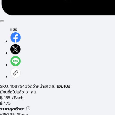
แชร์
SKU: 1087543
จัดจำหน่ายโดย:
โฮมโปร
มีคนซื้อไปแล้ว 31 คน
฿
155
/Each
฿
175
ราคาสุดท้าย*
150.35
/Each
฿