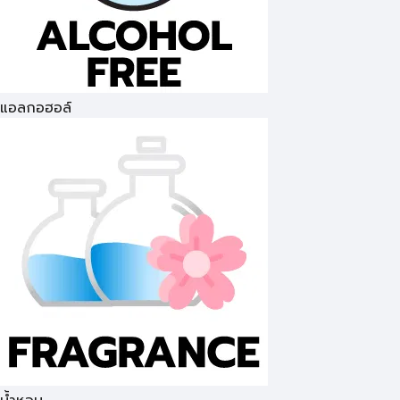
แอลกอฮอล์