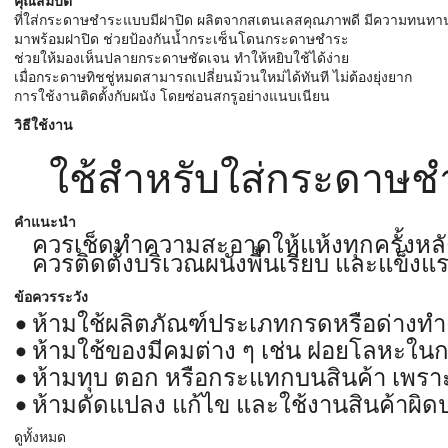
คุณสมบัติ
ที่ใส่กระดาษชำระแบบมีฝาปิด ผลิตจากสเตนเลสคุณภาพดี มีความทนทานต่อ
มาพร้อมฝาปิด ช่วยป้องกันน้ำกระเซ็นโดนกระดาษชำระ
ช่วยให้มองเห็นปลายกระดาษชัดเจน ทำให้หยิบใช้ได้ง่าย
เมื่อกระดาษทิชชู่หมดสามารถเปลี่ยนม้วนใหม่ได้ทันที ไม่ต้องยุ่งยาก
การใช้งานติดตั้งกับผนัง โดยซ่อนสกรูอย่างแนบเนียน
วิธีใช้งาน
ใช้สำหรับใส่กระดาษชำร
คำแนะนำ
ควรเช็ดทำความสะอาดให้แห้งทุกครั้งหล
ควรติดตั้งบริเวณผนังพื้นเรียบ และแข็งแ
ข้อควรระวัง
ห้ามใช้ผลิตภัณฑ์ประเภทกรดหรือด่างท
ห้ามใช้ของมีคมต่าง ๆ เช่น ฝอยโลหะ
ห้ามทุบ ตอก หรือกระแทกบนสินค้า เพราะ
ห้ามดัดแปลง แก้ไข และใช้งานสินค้าผิ
ดูทั้งหมด