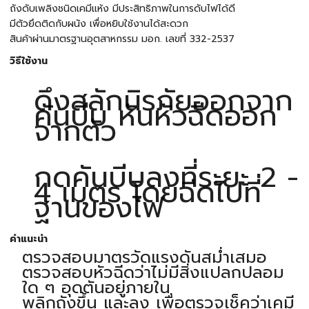
ถังดับเพลิงชนิดเคมีแห้ง มีประสิทธิภาพในการดับไฟได้ดี
มีตัวยึดติดกับผนัง เพื่อหยิบใช้งานได้สะดวก
สินค้าผ่านมาตรฐานอุตสาหกรรม มอก. เลขที่ 332-2537
วิธีใช้งาน
ดึงสลักนิรภัยออกจาก
คันบีบ หันหัวฉีดออก
จากตัว
กดคันบีบลงที่ระยะ 2 -
4 เมตร โดยฉีดไปที่
ฐานของไฟ
คำแนะนำ
ตรวจสอบมาตรวัดแรงดันสม่ำเสมอ
ตรวจสอบหัวฉีดว่าไม่มีสิ่งแปลกปลอม
ใด ๆ อุดตันอยู่ภายใน
พลิกถังขึ้น และลง เพื่อตรวจเช็คว่าเคมี