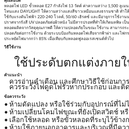
คุณสมบัติ
หลอดไฟ LED ขั้วหลอด E27 กำลังไฟ 13 วัตต์ ค่าความสว่าง 1,500 ลูเม
โทนแสง DAYLIGHT ให้ความสว่างแสงสีขาวเหมือนแสงธรรมชาติ ทำให้ง
ใช้กับแรงดันไฟฟ้า 220-240 โวลต์, 50/60 เฮิรตซ์ และมีอายุการใช้งาน
ปราศจากรังสี UV ปลอดภัยต่อผิวหนัง ไม่มีสารปรอทที่ทำให้เกิดมลพิษ เป็น
หลอดผลิตจากวัสดุคุณภาพดี ให้ความปลอดภัยในขณะใช้งาน สามารถระ
ปลอดภัยต่อการใช้งาน ด้วยระบบป้องกันหลอดไฟเสียจากฟ้าผ่า และไฟ
ประหยัดไฟมากกว่า 85% เมื่อเทียบกับหลอดฟูลออเรสเซนต์ทั่วไป
วิธีใช้งาน
ใช้ประดับตกแต่งภายใ
คำแนะนำ
ควรอ่านคำเตือน และศึกษาวิธีใช้ก่อนกา
ควรระวังไฟดูดไฟรั่วหากประกอบ และติดตั้
ข้อควรระวัง
ห้ามดัดแปลง หรือใช้ร่วมกับอุปกรณ์ที่ไม
ห้ามเปลี่ยนโคมไฟขณะที่ยังเปิดสวิตช์ หรือ
เลือกใช้หลอด หรือขั้วหลอดที่ระบุไว้ข้างกล
ห้ามใช้ภายนอกอาคารและบริเวณที่มีความ