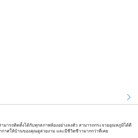
ารถติดตั้งได้กับทุกสภาพห้องอย่างลงตัว สามารถกระจายอุณหภูมิได้ดี
ากาศให้บ้านของคุณดูสวยงาม และมีชีวิตชีวามากกว่าที่เคย