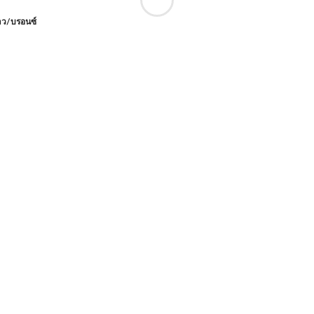
าว/บรอนซ์