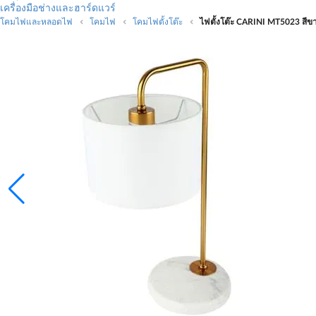
เครื่องมือช่างและฮาร์ดแวร์
โคมไฟและหลอดไฟ
โคมไฟ
โคมไฟตั้งโต๊ะ
ไฟตั้งโต๊ะ CARINI MT5023 สีข