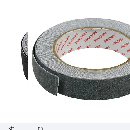
ดำ
เทา