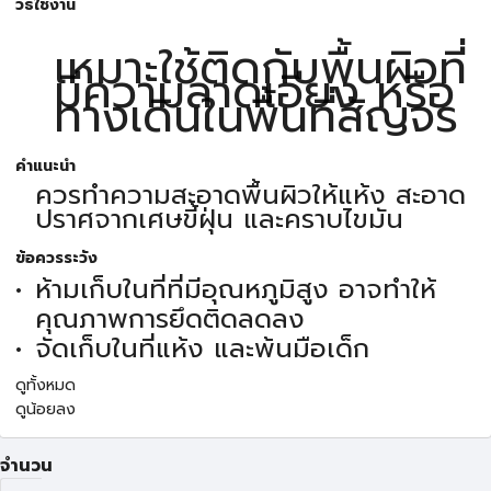
วิธีใช้งาน
เหมาะใช้ติดกับพื้นผิวที่
มีความลาดเอียง หรือ
ทางเดินในพื้นที่สัญจร
คำแนะนำ
ควรทำความสะอาดพื้นผิวให้แห้ง สะอาด
ปราศจากเศษขี้ฝุ่น และคราบไขมัน
ข้อควรระวัง
ห้ามเก็บในที่ที่มีอุณหภูมิสูง อาจทำให้
คุณภาพการยึดติดลดลง
จัดเก็บในที่แห้ง และพ้นมือเด็ก
ดูทั้งหมด
ดูน้อยลง
จำนวน