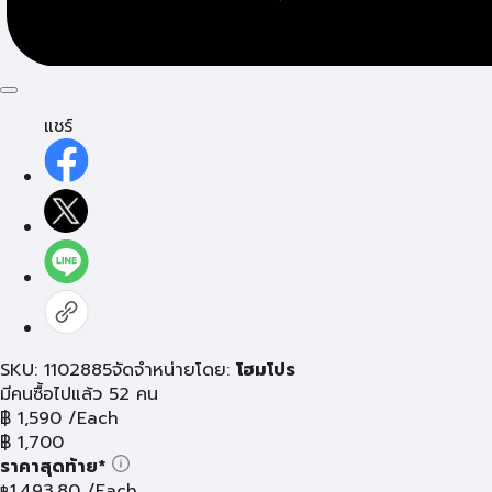
แชร์
SKU: 1102885
จัดจำหน่ายโดย:
โฮมโปร
มีคนซื้อไปแล้ว 52 คน
฿
1,590
/Each
฿
1,700
ราคาสุดท้าย*
1,493.80
/Each
฿