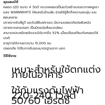
คุณสมบัติ
หลอด LED ขนาด 4 วัตต์ กระจกหลอดเป็นแก้วสร้างบรรยากาศหรูหรา
แสง WARMWHITE ให้แสงในโทนส้ม ช่วยให้รู้สึกถึงความอบอุ่น และ
ผ่อนคลาย
ปราศจากรังสียูวี และรังสีอินฟราเรด มีความปลอดภัยต่อผิวหนัง
ปราศจากสารปรอท เป็นมิตรต่อสิ่งแวดล้อม
สามารถประหยัดพลังงานได้มากถึง 92% เมื่อเปรียบเทียบกับหลอดไส้
ปกติ
อายุการใช้งานยาวนาน 15,000 ชม.
ปลอดภัย ได้รับการรับรองมาตรฐานจาก มอก.
วิธีใช้งาน
เหมาะสำหรับใช้ตกแต่ง
ภายในอาคาร
ใช้กับแรงดันไฟฟ้า
220-240 โวลต์
50/60 เฮิรตซ์