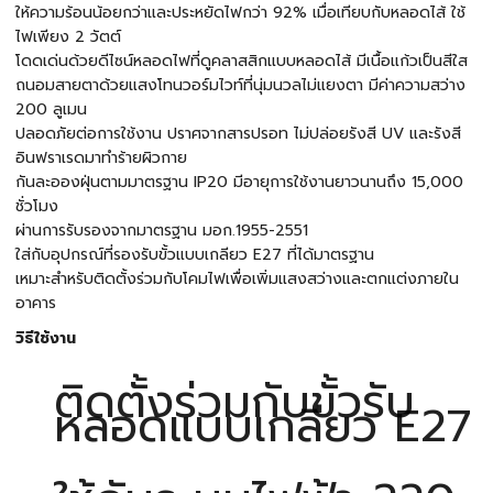
ให้ความร้อนน้อยกว่าและประหยัดไฟกว่า 92% เมื่อเทียบกับหลอดไส้ ใช้
ไฟเพียง 2 วัตต์
โดดเด่นด้วยดีไซน์หลอดไฟที่ดูคลาสสิกแบบหลอดไส้ มีเนื้อแก้วเป็นสีใส
ถนอมสายตาด้วยแสงโทนวอร์มไวท์ที่นุ่มนวลไม่แยงตา มีค่าความสว่าง
200 ลูเมน
ปลอดภัยต่อการใช้งาน ปราศจากสารปรอท ไม่ปล่อยรังสี UV และรังสี
อินฟราเรดมาทำร้ายผิวกาย
กันละอองฝุ่นตามมาตรฐาน IP20 มีอายุการใช้งานยาวนานถึง 15,000
ชั่วโมง
ผ่านการรับรองจากมาตรฐาน มอก.1955-2551
ใส่กับอุปกรณ์ที่รองรับขั้วแบบเกลียว E27 ที่ได้มาตรฐาน
เหมาะสำหรับติดตั้งร่วมกับโคมไฟเพื่อเพิ่มแสงสว่างและตกแต่งภายใน
อาคาร
วิธีใช้งาน
ติดตั้งร่วมกับขั้วรับ
หลอดแบบเกลียว E27