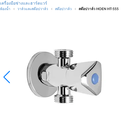
เครื่องมือช่างและฮาร์ดแวร์
ห้องน้ำ
วาล์วและสต๊อปวาล์ว
สต๊อปวาล์ว
สต๊อปวาล์ว HOEN HT-555